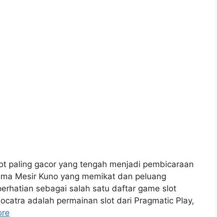
lot paling gacor yang tengah menjadi pembicaraan
 tema Mesir Kuno yang memikat dan peluang
perhatian sebagai salah satu daftar game slot
eocatra adalah permainan slot dari Pragmatic Play,
ore