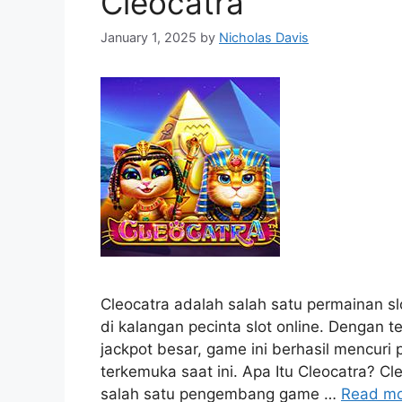
Cleocatra
January 1, 2025
by
Nicholas Davis
Cleocatra adalah salah satu permainan s
di kalangan pecinta slot online. Dengan
jackpot besar, game ini berhasil mencuri 
terkemuka saat ini. Apa Itu Cleocatra? Cl
salah satu pengembang game …
Read m