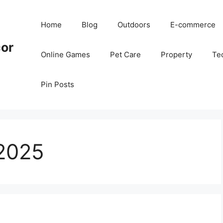
Home
Blog
Outdoors
E-commerce
cor
Online Games
Pet Care
Property
Te
Pin Posts
2025