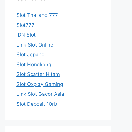
Slot Thailand 777
Slot777
IDN Slot
Link Slot Online
Slot Jepang
Slot Hongkong
Slot Scatter Hitam
Slot Oxplay Gaming
Link Slot Gacor Asia
Slot Deposit 10rb