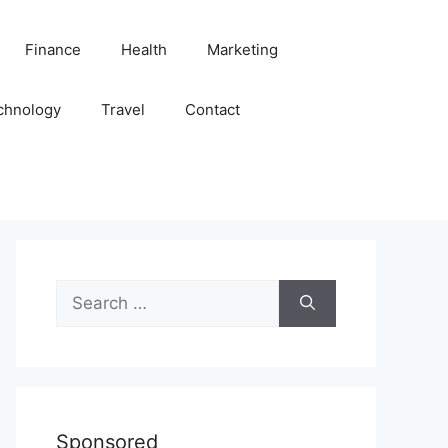
Finance
Health
Marketing
chnology
Travel
Contact
Search
for:
Sponsored